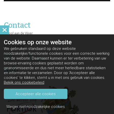
Contact
School aan de Vijver
Cookies op
onze website
Vijverhofstraat 2
5913 TV Venlo
We gebruiken standaard op deze website
noodzakelijke/functionele cookies voor een correcte werking
Telefoon: 077-3512259
van de website. Daarnaast kunnen er ter verbetering van uw
E-mail: info.aandevijver@fortior.nl
browse-ervaring cookies geplaatst worden om
Info
geanonimiseerde en dus niet meer herleidbare statistieken
en informatie te verzamelen. Door op ‘Accepteer alle
cookies’ te klikken, stemt u in met ons gebruik van cookies.
© 2026 | School aan de Vijver
Bekijk ons cookiebeleid
Accepteer alle cookies
Weiger niet-noodzakelijke cookies