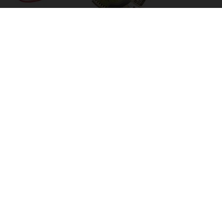
Links voor ouders
Schoolgids 2026-2027
Schoolkalender 2025-2026
Schoolplan 2024-2028
Visual Schoolplan 2024-2028
School ondersteuningsprofiel
Inlog ouderportaal (Zittende leerling)
Download het aanmeldformulier
Copyright School aan de Vijver 2026 - Aangeboden door
ParentCom