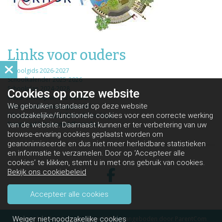
Links voor ouders
Schoolgids 2026-2027
Schoolkalender 2025-2026
Schoolplan 2024-2028
Cookies op
onze website
Visual Schoolplan 2024-2028
We gebruiken standaard op deze website
School ondersteuningsprofiel
Inlog ouderportaal (Zittende leerling)
noodzakelijke/functionele cookies voor een correcte werking
Download het aanmeldformulier
van de website. Daarnaast kunnen er ter verbetering van uw
browse-ervaring cookies geplaatst worden om
geanonimiseerde en dus niet meer herleidbare statistieken
en informatie te verzamelen. Door op ‘Accepteer alle
cookies’ te klikken, stemt u in met ons gebruik van cookies.
Bekijk ons cookiebeleid
Accepteer alle cookies
Weiger niet-noodzakelijke cookies
Copyright School aan de Vijver 2026 - Aangeboden door
ParentCom