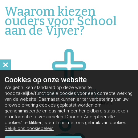
Waarom kiezen
ouders voor School
aan de Vijver?
Cookies op
onze website
We gebruiken standaard op deze website
Goed onderwijs
noodzakelijke/functionele cookies voor een correcte werking
van de website. Daarnaast kunnen er ter verbetering van uw
De school geeft goed reken-taal-en leesonderwijs.
browse-ervaring cookies geplaatst worden om
geanonimiseerde en dus niet meer herleidbare statistieken
en informatie te verzamelen. Door op ‘Accepteer alle
cookies’ te klikken, stemt u in met ons gebruik van cookies.
Bekijk ons cookiebeleid