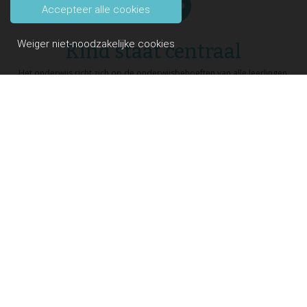
Accepteer alle cookies
Weiger niet-noodzakelijke cookies
Kind staat centraal
Het onderwijs richt zich op de onderwijsbehoeften van alle leerlingen.
Veiligheid
Op onze school wordt veel waarde gehecht aan open communicatie en
respectvol met elkaar omgaan.